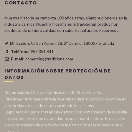
CONTACTO
Nuestra historia se remonta 100 años atrás, siempre pioneros en la
industria cárnica. Nuestra filosofía es la tradicional, producir un
producto de primera calidad, con sabores naturales y sabrosos.
Dirección:
C/ San Antón, 18. 2º Centro. 18005 - Granada
Teléfono:
958 051 841
E-mail:
comercial@tradiciona.com
INFORMACIÓN SOBRE PROTECCIÓN DE
DATOS
Responsable:
Delicias Cárnicas del Mediterráneo, S.L.
Finalidad:
Informar sobre la diversidad de productos disponible en
la web ylas formas de contratación de los mismos.
Legitimación para tratar sus datos:
Con la marcación de la casilla
correspondiente nos estará dando su consentimiento. En relación
a la contratación de productos la legitimación estará basada en el
contrato.