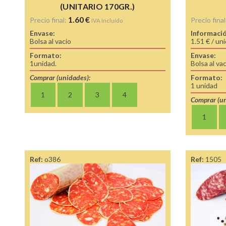
(UNITARIO 170GR.)
1.60
€
Precio final:
Precio final
IVA Incluído
Envase:
Informació
Bolsa al vacio
1.51 € / un
Formato:
Envase:
1unidad.
Bolsa al va
Comprar (unidades):
Formato:
1 unidad
1
2
3
4
Comprar (un
1
Ref:
o386
Ref:
1505