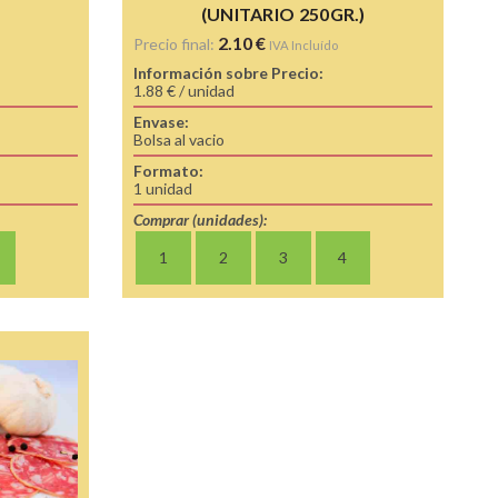
(UNITARIO 250GR.)
2.10
€
Precio final:
IVA Incluído
Información sobre Precio:
1.88 € / unidad
Envase:
Bolsa al vacio
Formato:
1 unidad
Comprar (unidades):
1
2
3
4