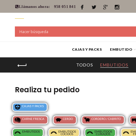
Llámanos ahora:
958 051 841
CAJAS Y PACKS
EMBUTIDO
TODOS
EMBUTIDOS
Realiza tu pedido
CAJAS Y PACKS
CARNE FRESCA
CERDO
CORDERO / CABRITO
EMBUTIDOS
EMBUTIDOS
EMBUTIDOS
EM
COCIDOS
CURADOS
F