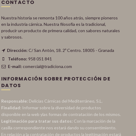
CONTACTO
Nuestra historia se remonta 100 años atrás, siempre pioneros
en la industria cárnica. Nuestra filosofía es la tradicional,
producir un producto de primera calidad, con sabores naturales
y sabrosos.
Dirección:
C/ San Antón, 18. 2º Centro. 18005 - Granada
Teléfono:
958 051 841
E-mail:
comercial@tradiciona.com
INFORMACIÓN SOBRE PROTECCIÓN DE
DATOS
Responsable:
Delicias Cárnicas del Mediterráneo, S.L.
Finalidad:
Informar sobre la diversidad de productos
disponible en la web ylas formas de contratación de los mismos.
Legitimación para tratar sus datos:
Con la marcación de la
casilla correspondiente nos estará dando su consentimiento.
En relación a la contratación de productos la legitimación estará