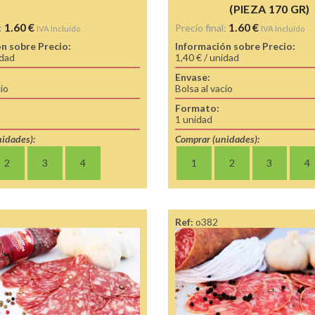
(PIEZA 170 GR)
1.60
€
1.60
€
:
Precio final:
IVA Incluído
IVA Incluído
n sobre Precio:
Información sobre Precio:
idad
1,40 € / unidad
Envase:
cio
Bolsa al vacio
Formato:
1 unidad
idades):
Comprar (unidades):
2
3
4
1
2
3
4
Ref:
o382