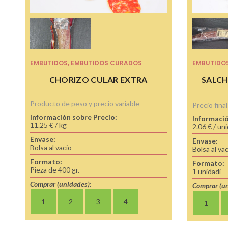
EMBUTIDOS
,
EMBUTIDOS CURADOS
EMBUTIDO
CHORIZO CULAR EXTRA
SALCH
Producto de peso y precio variable
Precio final
Información sobre Precio:
Informació
11.25 € / kg
2.06 € / un
Envase:
Envase:
Bolsa al vacio
Bolsa al va
Formato:
Formato:
Pieza de 400 gr.
1 unidadi
Comprar (unidades):
Comprar (un
1
2
3
4
1