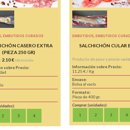
S
,
EMBUTIDOS CURADOS
EMBUTIDOS
,
EMBUTIDOS CURA
ICHÓN CASERO EXTRA
SALCHICHÓN CULAR 
(PIEZA 250 GR)
Producto de peso y precio varia
2.10
€
:
IVA Incluído
Información sobre Precio:
n sobre Precio:
11.25 € / Kg
idad
Envase:
Bolsa al vacio
cio
Formato:
Pieza de 400 gr.
Comprar (unidades):
idades):
1
2
3
4
2
3
4