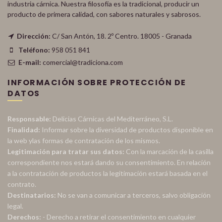
industria cárnica. Nuestra filosofía es la tradicional, producir un
producto de primera calidad, con sabores naturales y sabrosos.
Dirección:
C/ San Antón, 18. 2º Centro. 18005 - Granada
Teléfono:
958 051 841
E-mail:
comercial@tradiciona.com
INFORMACIÓN SOBRE PROTECCIÓN DE
DATOS
Responsable:
Delicias Cárnicas del Mediterráneo, S.L.
Finalidad:
Informar sobre la diversidad de productos disponible en
la web ylas formas de contratación de los mismos.
Legitimación para tratar sus datos:
Con la marcación de la casilla
correspondiente nos estará dando su consentimiento. En relación
a la contratación de productos la legitimación estará basada en el
contrato.
Destinatarios:
No se van a comunicar a terceros, salvo obligación
legal.
Derechos:
- Derecho a retirar el consentimiento en cualquier