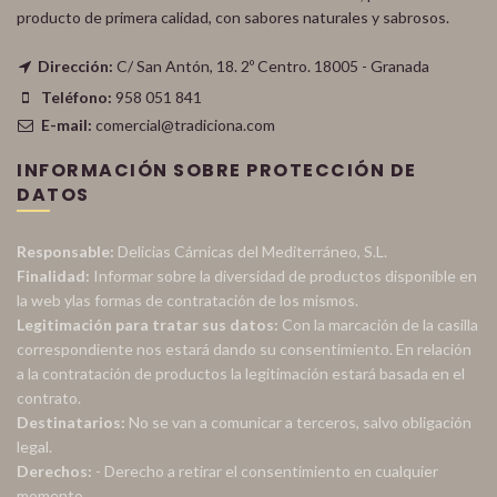
producto de primera calidad, con sabores naturales y sabrosos.
Dirección:
C/ San Antón, 18. 2º Centro. 18005 - Granada
Teléfono:
958 051 841
E-mail:
comercial@tradiciona.com
INFORMACIÓN SOBRE PROTECCIÓN DE
DATOS
Responsable:
Delicias Cárnicas del Mediterráneo, S.L.
Finalidad:
Informar sobre la diversidad de productos disponible en
la web ylas formas de contratación de los mismos.
Legitimación para tratar sus datos:
Con la marcación de la casilla
correspondiente nos estará dando su consentimiento. En relación
a la contratación de productos la legitimación estará basada en el
contrato.
Destinatarios:
No se van a comunicar a terceros, salvo obligación
legal.
Derechos:
- Derecho a retirar el consentimiento en cualquier
momento.