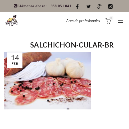
Llámanos ahora:
958 051 841
0
Área de profesionales
SALCHICHON-CULAR-BR
14
FEB