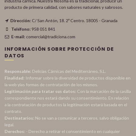
industria cárnica. Nuestra filosofía es la tradicional, producir un
producto de primera calidad, con sabores naturales y sabrosos.
Dirección:
C/ San Antón, 18. 2º Centro. 18005 - Granada
Teléfono:
958 051 841
E-mail:
comercial@tradiciona.com
INFORMACIÓN SOBRE PROTECCIÓN DE
DATOS
Responsable:
Delicias Cárnicas del Mediterráneo, S.L.
Finalidad:
Informar sobre la diversidad de productos disponible en
la web ylas formas de contratación de los mismos.
Legitimación para tratar sus datos:
Con la marcación de la casilla
correspondiente nos estará dando su consentimiento. En relación
a la contratación de productos la legitimación estará basada en el
contrato.
Destinatarios:
No se van a comunicar a terceros, salvo obligación
legal.
Derechos:
- Derecho a retirar el consentimiento en cualquier