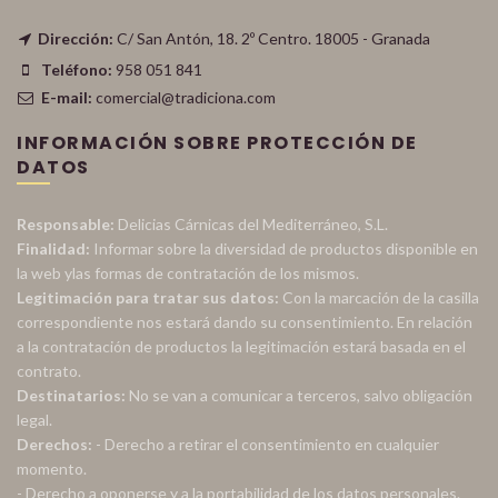
Dirección:
C/ San Antón, 18. 2º Centro. 18005 - Granada
Teléfono:
958 051 841
E-mail:
comercial@tradiciona.com
INFORMACIÓN SOBRE PROTECCIÓN DE
DATOS
Responsable:
Delicias Cárnicas del Mediterráneo, S.L.
Finalidad:
Informar sobre la diversidad de productos disponible en
la web ylas formas de contratación de los mismos.
Legitimación para tratar sus datos:
Con la marcación de la casilla
correspondiente nos estará dando su consentimiento. En relación
a la contratación de productos la legitimación estará basada en el
contrato.
Destinatarios:
No se van a comunicar a terceros, salvo obligación
legal.
Derechos:
- Derecho a retirar el consentimiento en cualquier
momento.
- Derecho a oponerse y a la portabilidad de los datos personales.