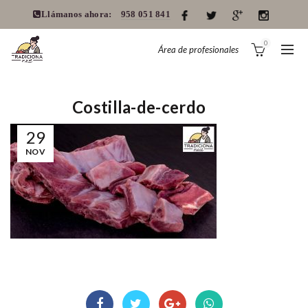
Llámanos ahora:
958 051 841
0
Área de profesionales
Costilla-de-cerdo
29
NOV