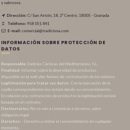
y sabrosos.
Dirección:
C/ San Antón, 18. 2º Centro. 18005 - Granada
Teléfono:
958 051 841
E-mail:
comercial@tradiciona.com
INFORMACIÓN SOBRE PROTECCIÓN DE
DATOS
Responsable:
Delicias Cárnicas del Mediterráneo, S.L.
Finalidad:
Informar sobre la diversidad de productos
disponible en la web ylas formas de contratación de los mismos.
Legitimación para tratar sus datos:
Con la marcación de la
casilla correspondiente nos estará dando su consentimiento.
En relación a la contratación de productos la legitimación estará
basada en el contrato.
Destinatarios:
No se van a comunicar a terceros, salvo
obligación legal.
Derechos:
- Derecho a retirar el consentimiento en cualquier
momento.