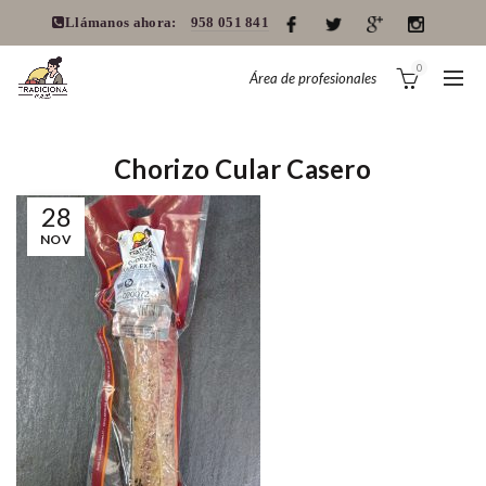
Llámanos ahora:
958 051 841
0
Área de profesionales
Chorizo Cular Casero
28
NOV