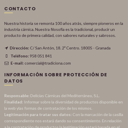
CONTACTO
Nuestra historia se remonta 100 años atrás, siempre pioneros en la
industria cárnica. Nuestra filosofía es la tradicional, producir un
producto de primera calidad, con sabores naturales y sabrosos.
Dirección:
C/ San Antón, 18. 2º Centro. 18005 - Granada
Teléfono:
958 051 841
E-mail:
comercial@tradiciona.com
INFORMACIÓN SOBRE PROTECCIÓN DE
DATOS
Responsable:
Delicias Cárnicas del Mediterráneo, S.L.
Finalidad:
Informar sobre la diversidad de productos disponible en
la web ylas formas de contratación de los mismos.
Legitimación para tratar sus datos:
Con la marcación de la casilla
correspondiente nos estará dando su consentimiento. En relación
a la contratación de productos la legitimación estará basada en el