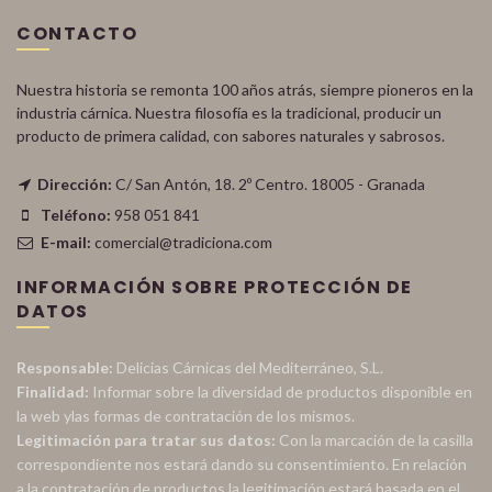
CONTACTO
Nuestra historia se remonta 100 años atrás, siempre pioneros en la
industria cárnica. Nuestra filosofía es la tradicional, producir un
producto de primera calidad, con sabores naturales y sabrosos.
Dirección:
C/ San Antón, 18. 2º Centro. 18005 - Granada
Teléfono:
958 051 841
E-mail:
comercial@tradiciona.com
INFORMACIÓN SOBRE PROTECCIÓN DE
DATOS
Responsable:
Delicias Cárnicas del Mediterráneo, S.L.
Finalidad:
Informar sobre la diversidad de productos disponible en
la web ylas formas de contratación de los mismos.
Legitimación para tratar sus datos:
Con la marcación de la casilla
correspondiente nos estará dando su consentimiento. En relación
a la contratación de productos la legitimación estará basada en el