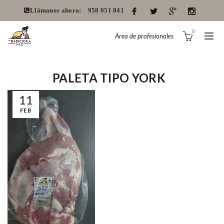
Llámanos ahora:
958 051 841
0
Área de profesionales
PALETA TIPO YORK
11
FEB