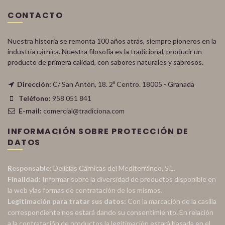
CONTACTO
Nuestra historia se remonta 100 años atrás, siempre pioneros en la
industria cárnica. Nuestra filosofía es la tradicional, producir un
producto de primera calidad, con sabores naturales y sabrosos.
Dirección:
C/ San Antón, 18. 2º Centro. 18005 - Granada
Teléfono:
958 051 841
E-mail:
comercial@tradiciona.com
INFORMACIÓN SOBRE PROTECCIÓN DE
DATOS
Responsable:
Delicias Cárnicas del Mediterráneo, S.L.
Finalidad:
Informar sobre la diversidad de productos disponible en
la web ylas formas de contratación de los mismos.
Legitimación para tratar sus datos:
Con la marcación de la casilla
correspondiente nos estará dando su consentimiento. En relación
a la contratación de productos la legitimación estará basada en el