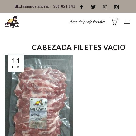
Llámanos ahora:
958 051 841
0
Área de profesionales
CABEZADA FILETES VACIO
11
FEB