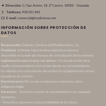
Dirección:
C/ San Antón, 18. 2º Centro. 18005 - Granada
Teléfono:
958 051 841
E-mail:
comercial@tradiciona.com
INFORMACIÓN SOBRE PROTECCIÓN DE
DATOS
Responsable:
Delicias Cárnicas del Mediterráneo, S.L.
Finalidad:
Informar sobre la diversidad de productos
disponible en la web ylas formas de contratación de los mismos.
Legitimación para tratar sus datos:
Con la marcación de la
casilla correspondiente nos estará dando su consentimiento.
En relación a la contratación de productos la legitimación estará
basada en el contrato.
Destinatarios:
No se van a comunicar a terceros, salvo
obligación legal.
Derechos:
- Derecho a retirar el consentimiento en cualquier
momento.
- Derecho a oponerse y a la portabilidad de los datos