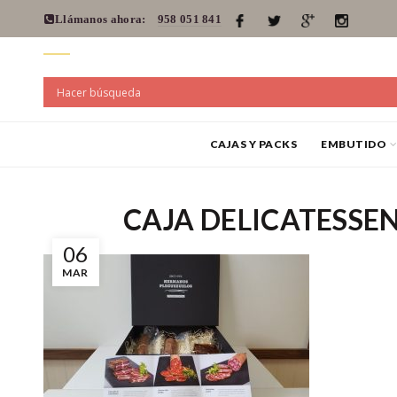
Llámanos ahora:
958 051 841
CAJAS Y PACKS
EMBUTIDO
CAJA DELICATESSE
06
MAR