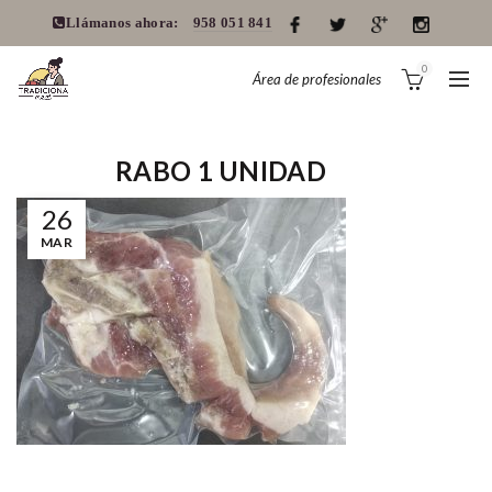
Llámanos ahora:
958 051 841
0
Área de profesionales
RABO 1 UNIDAD
26
MAR