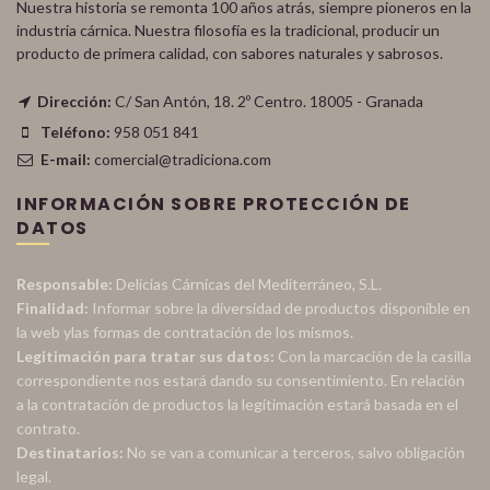
Nuestra historia se remonta 100 años atrás, siempre pioneros en la
industria cárnica. Nuestra filosofía es la tradicional, producir un
producto de primera calidad, con sabores naturales y sabrosos.
Dirección:
C/ San Antón, 18. 2º Centro. 18005 - Granada
Teléfono:
958 051 841
E-mail:
comercial@tradiciona.com
INFORMACIÓN SOBRE PROTECCIÓN DE
DATOS
Responsable:
Delicias Cárnicas del Mediterráneo, S.L.
Finalidad:
Informar sobre la diversidad de productos disponible en
la web ylas formas de contratación de los mismos.
Legitimación para tratar sus datos:
Con la marcación de la casilla
correspondiente nos estará dando su consentimiento. En relación
a la contratación de productos la legitimación estará basada en el
contrato.
Destinatarios:
No se van a comunicar a terceros, salvo obligación
legal.