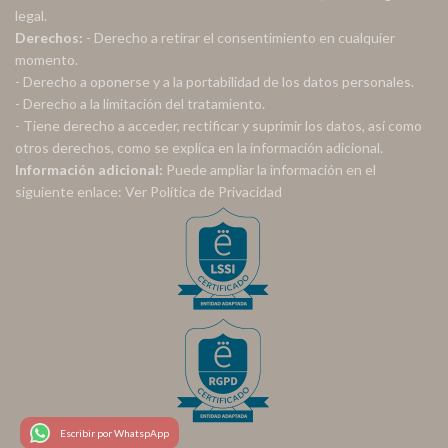
legal.
Derechos:
- Derecho a retirar el consentimiento en cualquier
momento.
- Derecho a oponerse y a la portabilidad de los datos personales.
- Derecho a la limitación del tratamiento.
- Tiene derecho a acceder, rectificar y suprimir los datos, así como
otros derechos, como se explica en la información adicional.
Información adicional:
Puede ampliar la información en el
siguiente enlace:
Ver Política de Privacidad
Escribir por WhatspApp