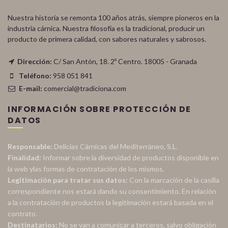
Nuestra historia se remonta 100 años atrás, siempre pioneros en la
industria cárnica. Nuestra filosofía es la tradicional, producir un
producto de primera calidad, con sabores naturales y sabrosos.
Dirección:
C/ San Antón, 18. 2º Centro. 18005 - Granada
Teléfono:
958 051 841
E-mail:
comercial@tradiciona.com
INFORMACIÓN SOBRE PROTECCIÓN DE
DATOS
Responsable:
Delicias Cárnicas del Mediterráneo, S.L.
Finalidad:
Informar sobre la diversidad de productos disponible en
la web ylas formas de contratación de los mismos.
Legitimación para tratar sus datos:
Con la marcación de la casilla
correspondiente nos estará dando su consentimiento. En relación
a la contratación de productos la legitimación estará basada en el
contrato.
Destinatarios:
No se van a comunicar a terceros, salvo obligación