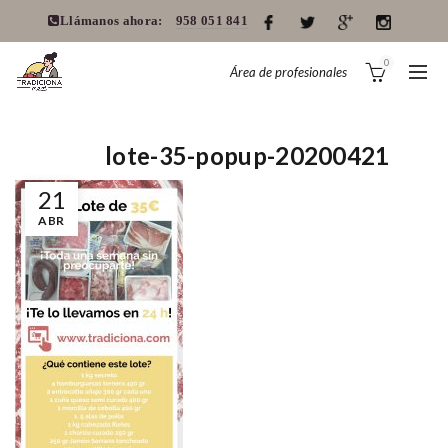
Llámanos ahora:
958 051 841
0
Área de profesionales
lote-35-popup-20200421
21
ABR