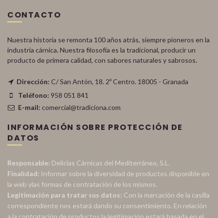
CONTACTO
Nuestra historia se remonta 100 años atrás, siempre pioneros en la
industria cárnica. Nuestra filosofía es la tradicional, producir un
producto de primera calidad, con sabores naturales y sabrosos.
Dirección:
C/ San Antón, 18. 2º Centro. 18005 - Granada
Teléfono:
958 051 841
E-mail:
comercial@tradiciona.com
INFORMACIÓN SOBRE PROTECCIÓN DE
DATOS
Responsable:
Delicias Cárnicas del Mediterráneo, S.L.
Finalidad:
Informar sobre la diversidad de productos disponible en
la web ylas formas de contratación de los mismos.
Legitimación para tratar sus datos:
Con la marcación de la casilla
correspondiente nos estará dando su consentimiento. En relación
a la contratación de productos la legitimación estará basada en el