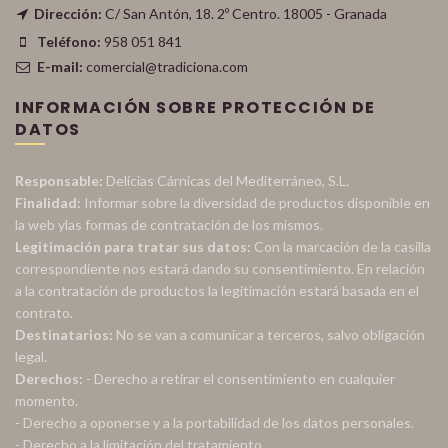
Dirección:
C/ San Antón, 18. 2º Centro. 18005 - Granada
Teléfono:
958 051 841
E-mail:
comercial@tradiciona.com
INFORMACIÓN SOBRE PROTECCIÓN DE
DATOS
Responsable:
Delicias Cárnicas del Mediterráneo, S.L.
Finalidad:
Informar sobre la diversidad de productos disponible en
la web ylas formas de contratación de los mismos.
Legitimación para tratar sus datos:
Con la marcación de la casilla
correspondiente nos estará dando su consentimiento. En relación
a la contratación de productos la legitimación estará basada en el
contrato.
Destinatarios:
No se van a comunicar a terceros, salvo obligación
legal.
Derechos:
- Derecho a retirar el consentimiento en cualquier
momento.
- Derecho a oponerse y a la portabilidad de los datos personales.
- Derecho a la limitación del tratamiento.