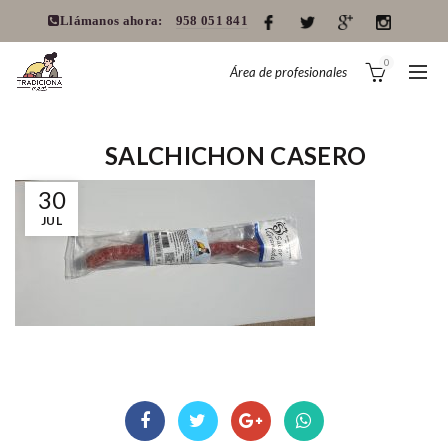
Llámanos ahora:
958 051 841
0
Área de profesionales
SALCHICHON CASERO
30
JUL