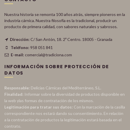
Nuestra historia se remonta 100 años atrás, siempre pioneros en la
industria cárnica. Nuestra filosofía es la tradicional, producir un
producto de primera calidad, con sabores naturales y sabrosos.
Dirección:
C/ San Antón, 18. 2º Centro. 18005 - Granada
Teléfono:
958 051 841
E-mail:
comercial@tradiciona.com
INFORMACIÓN SOBRE PROTECCIÓN DE
DATOS
Responsable:
Delicias Cárnicas del Mediterráneo, S.L.
Finalidad:
Informar sobre la diversidad de productos disponible en
la web ylas formas de contratación de los mismos.
Legitimación para tratar sus datos:
Con la marcación de la casilla
correspondiente nos estará dando su consentimiento. En relación
a la contratación de productos la legitimación estará basada en el
contrato.