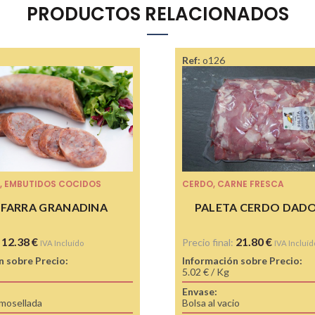
PRODUCTOS RELACIONADOS
Ref:
o126
,
EMBUTIDOS COCIDOS
CERDO
,
CARNE FRESCA
IFARRA GRANADINA
PALETA CERDO DADOS
12.38
€
21.80
€
:
Precio final:
IVA Incluído
IVA Incluíd
n sobre Precio:
Información sobre Precio:
5.02 € / Kg
Envase:
mosellada
Bolsa al vacio