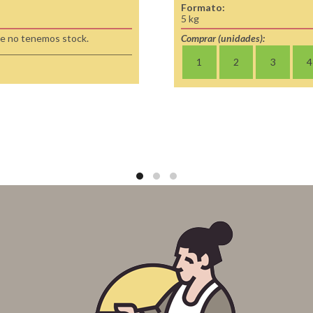
Formato:
5 kg
e no tenemos stock.
Comprar (unidades):
1
2
3
4