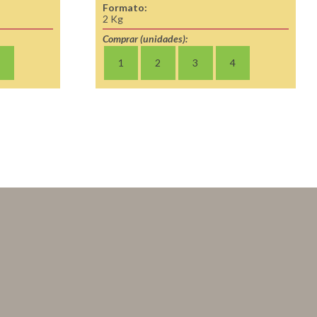
Formato:
2 Kg
Comprar (unidades):
1
2
3
4