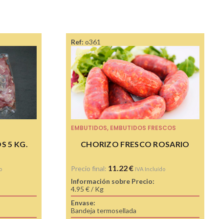
Ref:
o361
EMBUTIDOS
,
EMBUTIDOS FRESCOS
 5 KG.
CHORIZO FRESCO ROSARIO
11.22
€
Precio final:
o
IVA Incluído
Información sobre Precio:
4.95 € / Kg
Envase:
Bandeja termosellada