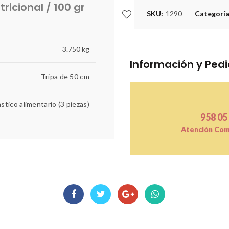
tricional / 100 gr
SKU:
1290
Categorí
3.750 kg
Información y Ped
Tripa de 50 cm
ástico alimentario (3 piezas)
958 05
Atención Come