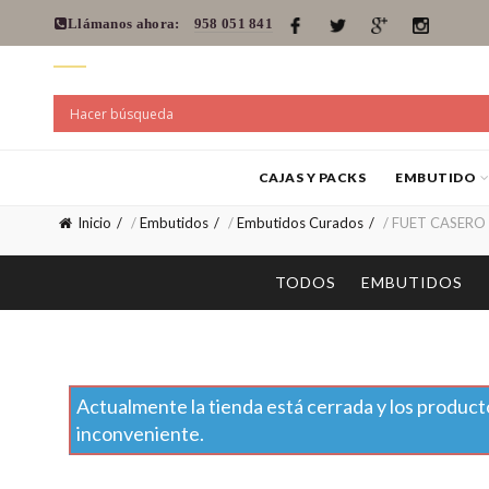
Llámanos ahora:
958 051 841
CAJAS Y PACKS
EMBUTIDO
Inicio
/
Embutidos
/
Embutidos Curados
/ FUET CASERO (u
TODOS
EMBUTIDOS
Actualmente la tienda está cerrada y los producto
inconveniente.