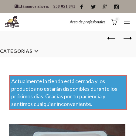
Llámanos ahora:
958 051 841
0
Área de profesionales
CATEGORIAS
Actualmente la tienda está cerrada y los
productos no estarán disponibles durante los
próximos días. Gracias por tu paciencia y
sentimos cualquier inconveniente.