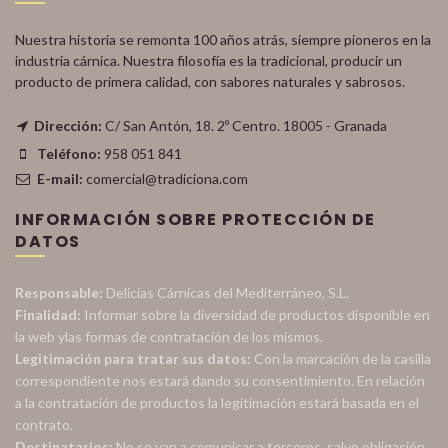
Nuestra historia se remonta 100 años atrás, siempre pioneros en la
industria cárnica. Nuestra filosofía es la tradicional, producir un
producto de primera calidad, con sabores naturales y sabrosos.
Dirección:
C/ San Antón, 18. 2º Centro. 18005 - Granada
Teléfono:
958 051 841
E-mail:
comercial@tradiciona.com
INFORMACIÓN SOBRE PROTECCIÓN DE
DATOS
Responsable:
Delicias Cárnicas del Mediterráneo, S.L.
Finalidad:
Informar sobre la diversidad de productos disponible en
la web ylas formas de contratación de los mismos.
Legitimación para tratar sus datos:
Con la marcación de la casilla
correspondiente nos estará dando su consentimiento. En relación
a la contratación de productos la legitimación estará basada en el
contrato.
Destinatarios:
No se van a comunicar a terceros, salvo obligación