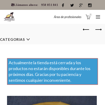
Llámanos ahora:
958 051 841
0
Área de profesionales
CATEGORIAS
Actualmente la tienda está cerrada y los
productos no estarán disponibles durante los
próximos días. Gracias por tu paciencia y
sentimos cualquier inconveniente.