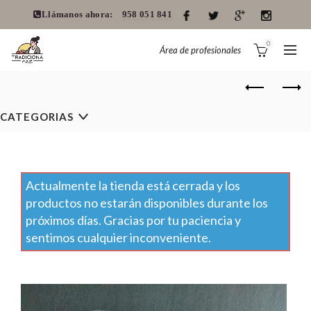
Llámanos ahora:
958 051 841
0
Área de profesionales
CATEGORIAS
Actualmente la tienda está cerrada y los
productos no estarán disponibles durante los
próximos días. Gracias por tu paciencia y
sentimos cualquier inconveniente.