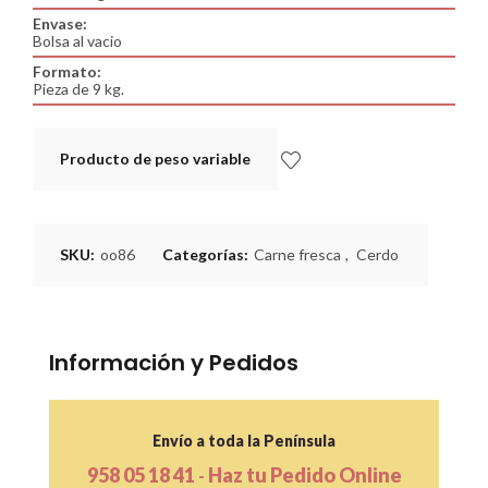
Envase:
Bolsa al vacio
Formato:
Pieza de 9 kg.
Producto de peso variable
SKU:
oo86
Categorías:
Carne fresca
,
Cerdo
Información y Pedidos
Envío a toda la Península
958 05 18 41
Haz tu Pedido Online
-