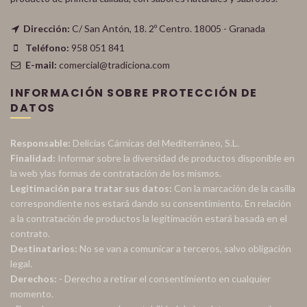
Dirección:
C/ San Antón, 18. 2º Centro. 18005 - Granada
Teléfono:
958 051 841
E-mail:
comercial@tradiciona.com
INFORMACIÓN SOBRE PROTECCIÓN DE
DATOS
Responsable:
Delicias Cárnicas del Mediterráneo, S.L.
Finalidad:
Informar sobre la diversidad de productos disponible en
la web ylas formas de contratación de los mismos.
Legitimación para tratar sus datos:
Con la marcación de la casilla
correspondiente nos estará dando su consentimiento. En relación
a la contratación de productos la legitimación estará basada en el
contrato.
Destinatarios:
No se van a comunicar a terceros, salvo obligación
legal.
Derechos:
- Derecho a retirar el consentimiento en cualquier
momento.