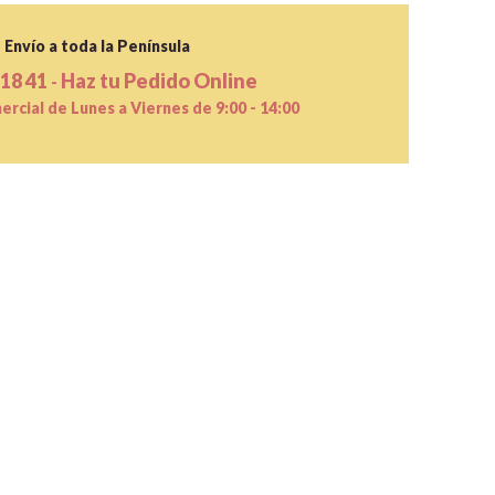
Envío a toda la Península
 18 41
Haz tu Pedido Online
-
rcial de Lunes a Viernes de 9:00 - 14:00