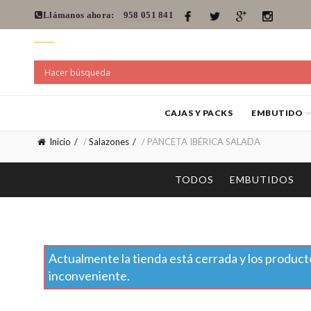
Llámanos ahora:
958 051 841
CAJAS Y PACKS
EMBUTIDO
Inicio
/
Salazones
/ PANCETA IBÉRICA SALADA
TODOS
EMBUTIDOS
Actualmente la tienda está cerrada y los producto
inconveniente.