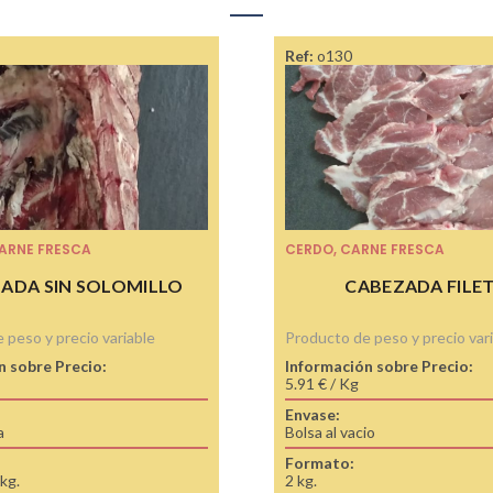
Ref:
o130
ARNE FRESCA
CERDO
,
CARNE FRESCA
ADA SIN SOLOMILLO
CABEZADA FILE
 peso y precio variable
Producto de peso y precio var
n sobre Precio:
Información sobre Precio:
5.91 € / Kg
Envase:
a
Bolsa al vacio
Formato:
kg.
2 kg.