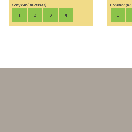
Comprar (unidades):
Comprar (un
1
2
3
4
1