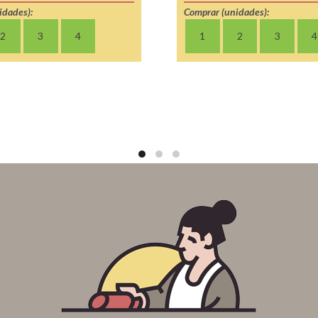
idades):
Comprar (unidades):
2
3
4
1
2
3
4