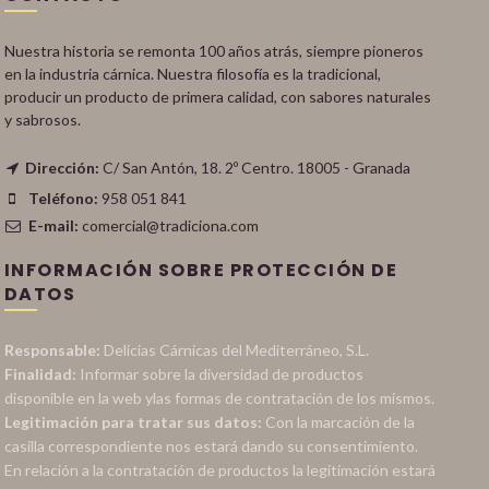
Nuestra historia se remonta 100 años atrás, siempre pioneros
en la industria cárnica. Nuestra filosofía es la tradicional,
producir un producto de primera calidad, con sabores naturales
y sabrosos.
Dirección:
C/ San Antón, 18. 2º Centro. 18005 - Granada
Teléfono:
958 051 841
E-mail:
comercial@tradiciona.com
INFORMACIÓN SOBRE PROTECCIÓN DE
DATOS
Responsable:
Delicias Cárnicas del Mediterráneo, S.L.
Finalidad:
Informar sobre la diversidad de productos
disponible en la web ylas formas de contratación de los mismos.
Legitimación para tratar sus datos:
Con la marcación de la
casilla correspondiente nos estará dando su consentimiento.
En relación a la contratación de productos la legitimación estará