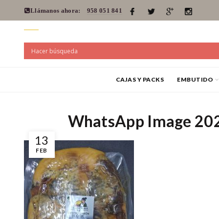
Llámanos ahora:
958 051 841
CAJAS Y PACKS
EMBUTIDO
WhatsApp Image 202
13
FEB