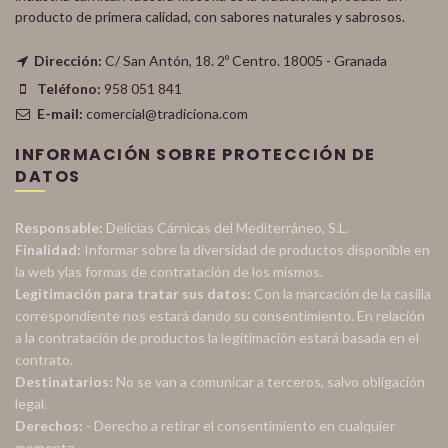
producto de primera calidad, con sabores naturales y sabrosos.
Dirección:
C/ San Antón, 18. 2º Centro. 18005 - Granada
Teléfono:
958 051 841
E-mail:
comercial@tradiciona.com
INFORMACIÓN SOBRE PROTECCIÓN DE
DATOS
Responsable:
Delicias Cárnicas del Mediterráneo, S.L.
Finalidad:
Informar sobre la diversidad de productos disponible en
la web ylas formas de contratación de los mismos.
Legitimación para tratar sus datos:
Con la marcación de la casilla
correspondiente nos estará dando su consentimiento. En relación
a la contratación de productos la legitimación estará basada en el
contrato.
Destinatarios:
No se van a comunicar a terceros, salvo obligación
legal.
Derechos:
- Derecho a retirar el consentimiento en cualquier
momento.