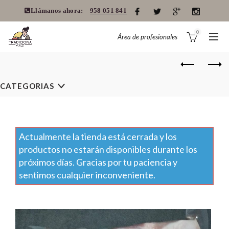
Llámanos ahora:
958 051 841
0
Área de profesionales
CATEGORIAS
Actualmente la tienda está cerrada y los
productos no estarán disponibles durante los
próximos días. Gracias por tu paciencia y
sentimos cualquier inconveniente.